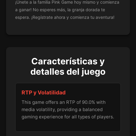
¡Únete a la familia Pink Game hoy mismo y comienza
a ganar! No esperes más, la granja dorada te
espera. ¡Regístrate ahora y comienza tu aventura!
Características y
detalles del juego
RTP y Volatilidad
This game offers an RTP of 90.0% with
media volatility, providing a balanced
gaming experience for all types of players.