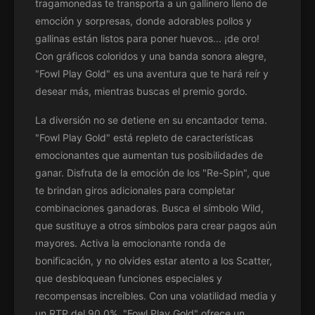
tragamonedas te transporta a un gallinero lleno de
emoción y sorpresas, donde adorables pollos y
gallinas están listos para poner huevos... ¡de oro!
Con gráficos coloridos y una banda sonora alegre,
"Fowl Play Gold" es una aventura que te hará reír y
desear más, mientras buscas el premio gordo.
La diversión no se detiene en su encantador tema.
"Fowl Play Gold" está repleto de características
emocionantes que aumentan tus posibilidades de
ganar. Disfruta de la emoción de los "Re-Spin", que
te brindan giros adicionales para completar
combinaciones ganadoras. Busca el símbolo Wild,
que sustituye a otros símbolos para crear pagos aún
mayores. Activa la emocionante ronda de
bonificación, y no olvides estar atento a los Scatter,
que desbloquean funciones especiales y
recompensas increíbles. Con una volatilidad media y
un RTP del 90.0%, "Fowl Play Gold" ofrece un