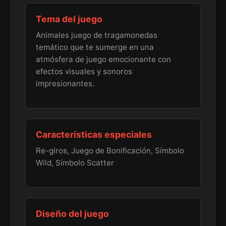
Tema del juego
Animales juego de tragamonedas
temático que te sumerge en una
atmósfera de juego emocionante con
efectos visuales y sonoros
impresionantes.
Características especiales
Re-giros, Juego de Bonificación, Símbolo
Wild, Símbolo Scatter
Diseño del juego