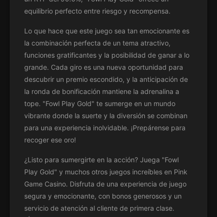
equilibrio perfecto entre riesgo y recompensa.
Lo que hace que este juego sea tan emocionante es
la combinación perfecta de un tema atractivo,
funciones gratificantes y la posibilidad de ganar a lo
grande. Cada giro es una nueva oportunidad para
descubrir un premio escondido, y la anticipación de
la ronda de bonificación mantiene la adrenalina a
tope. "Fowl Play Gold" te sumerge en un mundo
vibrante donde la suerte y la diversión se combinan
para una experiencia inolvidable. ¡Prepárense para
recoger ese oro!
¿Listo para sumergirte en la acción? Juega "Fowl
Play Gold" y muchos otros juegos increíbles en Pink
Game Casino. Disfruta de una experiencia de juego
segura y emocionante, con bonos generosos y un
servicio de atención al cliente de primera clase.