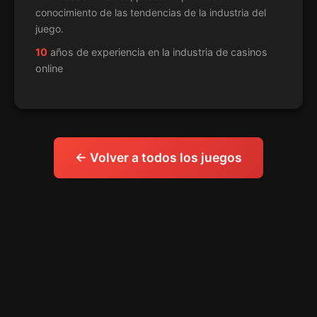
conocimiento de las tendencias de la industria del
juego.
10
años de experiencia en la industria de casinos
online
← Volver a todos los juegos