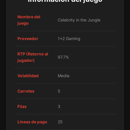
Nombre del
Celebrity in the Jungle
juego
Proveedor
1x2 Gaming
RTP (Retorno al
97.7%
jugador)
Volatilidad
Media
Carretes
5
Filas
3
Líneas de pago
25