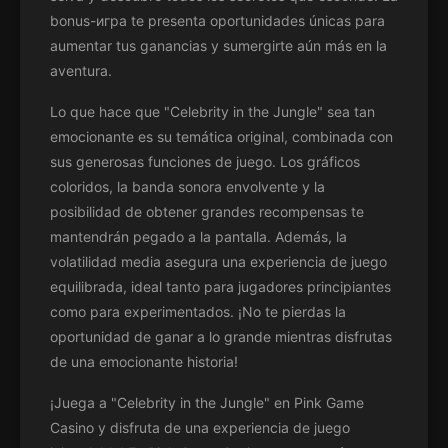
bonus-игра te presenta oportunidades únicas para
aumentar tus ganancias y sumergirte aún más en la
aventura.
Lo que hace que "Celebrity in the Jungle" sea tan
emocionante es su temática original, combinada con
sus generosas funciones de juego. Los gráficos
coloridos, la banda sonora envolvente y la
posibilidad de obtener grandes recompensas te
mantendrán pegado a la pantalla. Además, la
volatilidad media asegura una experiencia de juego
equilibrada, ideal tanto para jugadores principiantes
como para experimentados. ¡No te pierdas la
oportunidad de ganar a lo grande mientras disfrutas
de una emocionante historia!
¡Juega a "Celebrity in the Jungle" en Pink Game
Casino y disfruta de una experiencia de juego