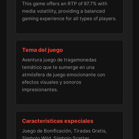
This game offers an RTP of 97.7% with
media volatility, providing a balanced
gaming experience for all types of players.
Tema del juego
Aventura juego de tragamonedas
temático que te sumerge en una
atmósfera de juego emocionante con
efectos visuales y sonoros
impresionantes.
Características especiales
Juego de Bonificación, Tiradas Gratis,
Símbolo Wild, Símbolo Scatter