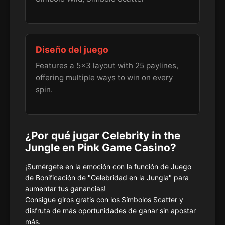
Diseño del juego
Features a 5x3 layout with 25 paylines,
offering multiple ways to win on every
spin.
¿Por qué jugar Celebrity in the
Jungle en Pink Game Casino?
¡Sumérgete en la emoción con la función de Juego
de Bonificación de "Celebridad en la Jungla" para
aumentar tus ganancias!
Consigue giros gratis con los Símbolos Scatter y
disfruta de más oportunidades de ganar sin apostar
más.