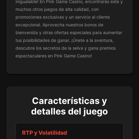
inigualable! En Pink Game Casino, encontrarás este y
muchos otros juegos de alta calidad, con
promociones exclusivas y un servicio al cliente
excepcional. Aprovecha nuestros bonos de
bienvenida y otras ofertas especiales para aumentar
tus posibilidades de ganar. ¡Únete a la aventura,
descubre los secretos de la selva y gana premios
espectaculares en Pink Game Casino!
Características y
detalles del juego
RTP y Volatilidad