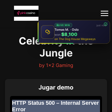
just now
LIVE WIN
Tomas M. · Oslo
$8,100
won
Celebrity in the
on The Dog House Megaways
Jungle
by 1x2 Gaming
Jugar demo